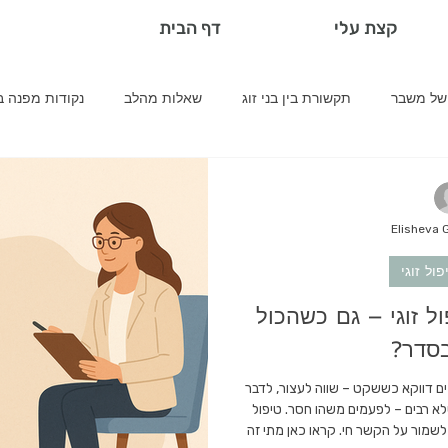
קצת עלי
דף הבית
של משבר
תקשורת בין בני זוג
שאלות מהלב
נקודות מפנה בז
שאלות של זוגות
משברים בזוגיות
טיפים לזוגות
תקשו
Elisheva 
זוגיות וטיפול זוגי
שאלות של זוגות
דינמיקות זוגיות
טיפול
פול זוגי
ל זוגי – גם כשהכול
סדר?
ים דווקא כששקט – שווה לעצור, לדבר
לא רבים – לפעמים משהו חסר. טיפול
 לשמור על הקשר חי. קראו כאן מתי זה