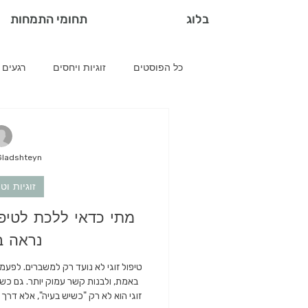
בלוג
תחומי התמחות
כל הפוסטים
זוגיות ויחסים
רגעים 
רגש ומחשבה
משברים ומעברים
Gladshteyn
משברים בזוגיות
טיפים לזוגות
זוגיות וטי
מתי כדאי ללכת לטיפו
נראה ב
טיפול זוגי לא נועד רק למשברים. לפעמ
באמת, ולבנות קשר עמוק יותר. גם כש
זוגי הוא לא רק "כשיש בעיה", אלא דרך