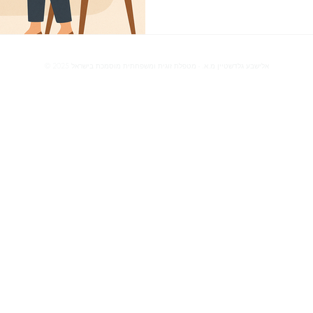
פול – דווקא כששקט.
© 2025 אלישבע גלדשטיין מ.א. - מטפלת זוגית ומשפחתית מוסמכת בישראל