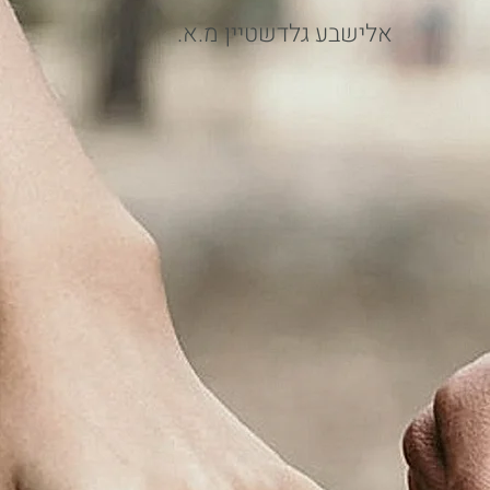
.אלישבע גלדשטיין מ.א