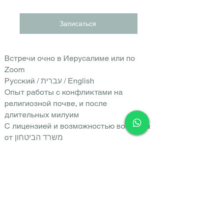
Записаться
Встречи очно в Иерусалиме или по
Zoom
Русский / עברית / English
Опыт работы с конфликтами на
религиозной почве, и после
длительных милуим
С лицензией и возможностью возврата
от משרד הביטחון
Вы получите не «техники», а понятную
стратегию выхода из тупика