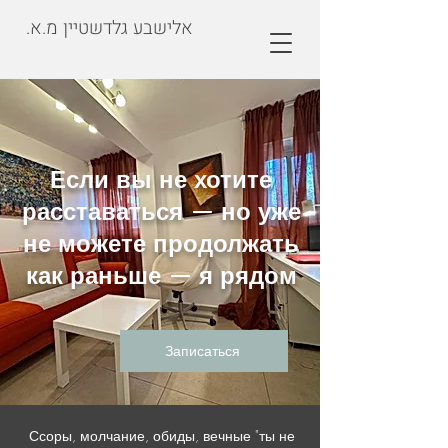
.אלישבע גלדשטיין מ.א
Если вы не хотите
расставаться — но уже
не можете продолжать
как раньше — я рядом
Записаться
Ссоры, молчание, обиды, вечные "ты не